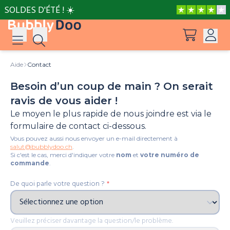
SOLDES D'ÉTÉ ! ☀️
Aide
Contact
Se connecter
Besoin d’un coup de main ? On serait
Suggestions
Voir tous les produits
Inscription
ravis de vous aider !
Le moyen le plus rapide de nous joindre est via le
Peppa Pig: Je t'aime, Papa !
formulaire de contact ci-dessous.
Vous pouvez aussi nous envoyer un e-mail directement à
Les aventures de Peppa et Maman Pig
salut@bubblydoo.ch
.
Si c'est le cas, merci d'indiquer votre
nom
et
votre numéro de
commande
.
La Reine des Neiges Un amour à faire fondre les c
De quoi parle votre question ?
*
La fête des Mères à Adventure Bay
Veuillez préciser davantage la question/le problème.