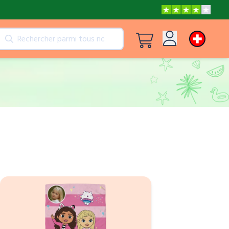
its
Voir tous les produits
Se connecter
Peppa Pig: Je t'aime, Papa !
Inscription
Les aventures de Peppa et Maman Pig
La Reine des Neiges Un amour à faire fondre les cœurs