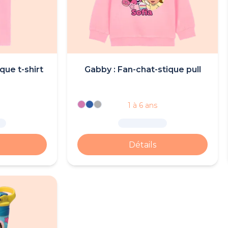
que t-shirt
Gabby : Fan-chat-stique pull
1 à 6 ans
Détails