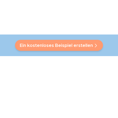
Ein kostenloses Beispiel erstellen
Hast du eine Frage?
Unser Bubbly hilft dir, eine individuelle Antwort zu finden. Du
hast deine Antwort nicht gefunden? Kein Problem! Auf dieser
Seite verweisen wir dich gerne an unseren Kundenservice,