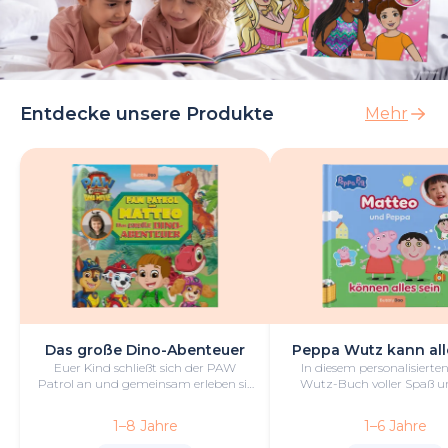
Entdecke unsere Produkte
Mehr
Das große Dino-Abenteuer
Peppa Wutz kann all
Euer Kind schließt sich der PAW
In diesem personalisiert
Patrol an und gemeinsam erleben sie
Wutz-Buch voller Spaß un
ein wildes Abenteuer voller
kannst du alles sein
spannender Herausforderungen und
1–8 Jahre
1–6 Jahre
Dinosaurier.