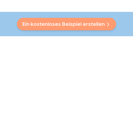
Ein kostenloses Beispiel erstellen
Hast du eine Frage?
Unser Bubbly hilft dir, eine individuelle Antwort zu finden. Du
hast deine Antwort nicht gefunden? Kein Problem! Auf dieser
Seite verweisen wir dich gerne an unseren Kundenservice,
der dir weiterhelfen wird.
Zu den FAQ gehen