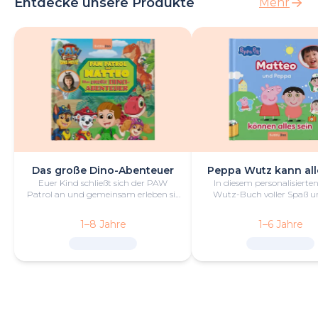
Entdecke unsere Produkte
Mehr
Das große Dino-Abenteuer
Peppa Wutz kann all
Euer Kind schließt sich der PAW
In diesem personalisiert
Patrol an und gemeinsam erleben sie
Wutz-Buch voller Spaß un
ein wildes Abenteuer voller
kannst du alles sein
spannender Herausforderungen und
1–8 Jahre
1–6 Jahre
Dinosaurier.