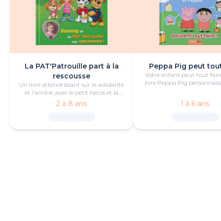
La PAT'Patrouille part à la
Peppa Pig peut tout
Votre enfant peut tout fair
rescousse
livre Peppa Pig personnalis
Un livre attendrissant sur la solidarité
de bonheur et de jeu
et l'amitié, avec le petit héros et la
PAT'Patrouille.
2 à 8 ans
1 à 6 ans