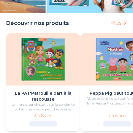
Découvrir nos produits
Plus
La PAT'Patrouille part à la
Peppa Pig peut tout
Votre enfant peut tout fair
rescousse
livre Peppa Pig personnalis
Un livre attendrissant sur la solidarité
de bonheur et de jeu
et l'amitié, avec le petit héros et la
PAT'Patrouille.
2 à 8 ans
1 à 6 ans