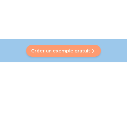
Créer un exemple gratuit
Avez-vous une question ?
Notre Bubbly vous aidera à trouver une réponse
personnalisée. Vous n'avez pas trouvé de réponse ? Pas de
problème ! Sur cette page, nous avons le plaisir de vous