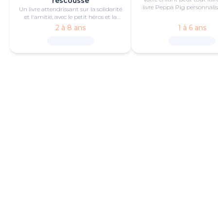
rescousse
livre Peppa Pig personnalis
Un livre attendrissant sur la solidarité
de bonheur et de jeu
et l'amitié, avec le petit héros et la
PAT'Patrouille.
2 à 8 ans
1 à 6 ans