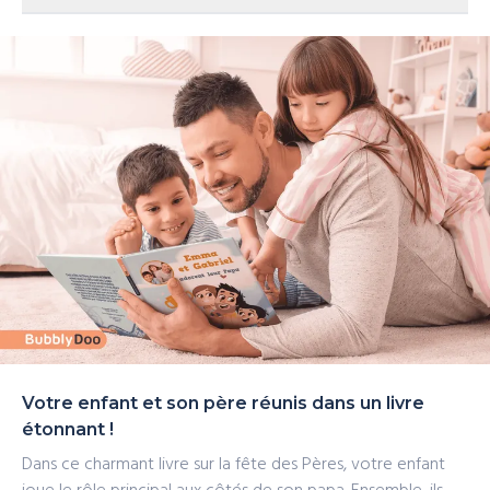
bénéficier d’une longue durée de vie.
signifie que nous pouvons vous garantir la meilleure
qualité et une livraison rapide, partout en Europe.
Le livre est fabriqué et expédié en Europe. Livraison
rapide
Votre enfant et son père réunis dans un livre
étonnant !
Dans ce charmant livre sur la fête des Pères, votre enfant