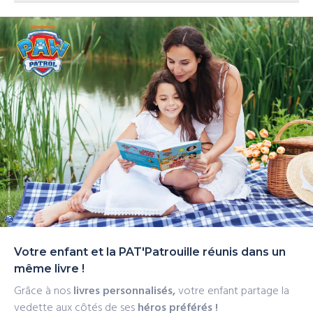
La PAT'Patrouille et votre enfant sont prêts pour un
qualité et une livraison rapide, partout en Europe.
Le livre est fabriqué et expédié en Europe. Livraison
sauvetage passionnant en pleine mer !
rapide
Votre enfant et la PAT'Patrouille réunis dans un
même livre !
Grâce à nos
livres personnalisés,
votre enfant partage la
vedette aux côtés de ses
héros préférés !