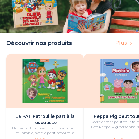
Découvrir nos produits
Plus
La PAT'Patrouille part à la
Peppa Pig peut tout
Votre enfant peut tout fair
rescousse
livre Peppa Pig personnalis
Un livre attendrissant sur la solidarité
de bonheur et de jeu
et l'amitié, avec le petit héros et la
PAT'Patrouille.