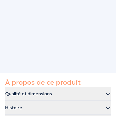
À propos de ce produit
Qualité et dimensions
Les livres sont disponibles avec une couverture rigide (21
Histoire
× 21cm) ou une couverture souple (20 × 20cm). Ils sont