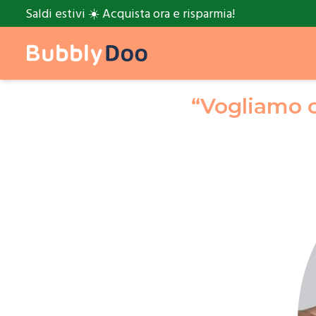
Saldi estivi ☀️ Acquista ora e risparmia!
“Vogliamo c