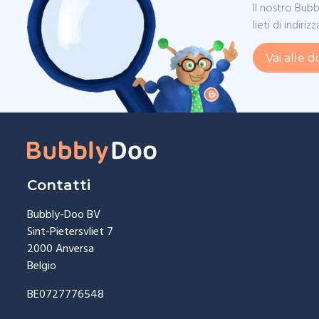
Il nostro Bub
lieti di indiri
Vai alle
Contatti
Bubbly-Doo BV
Sint-Pietersvliet 7
2000 Anversa
Belgio
BE0727776548