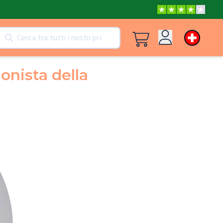
tti
Vedi tutti i prodotti
Accedi
onista della
Le avventure di Peppa e Mamma Pig
Registrati
Le avventure di Peppa e Nonna
Il posto più bello del mondo