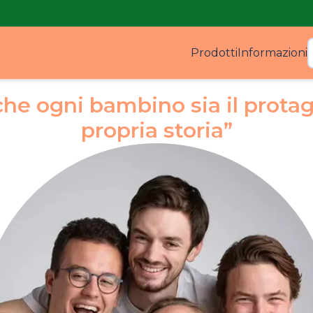
Prodotti
Informazioni
Prodo
he ogni bambino sia il protag
propria storia”