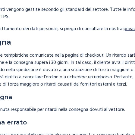
nti vengono gestite secondo gli standard del settore. Tutte le info
TTPS.
trattamento dei dati personali, si prega di consultare la nostra
priva
gna
 tempistiche comunicate nella pagina di checkout. Un ritardo sarà c
 e la consegna supera i 30 giorni. In tal caso, il cliente avrà il diritt
tardo nella spedizione è dovuto a una situazione di forza maggiore o a
 avrà diritto a cancellare l'ordine o a richiedere un rimborso. Pertan
 di forza maggiore o ritardi causati da fornitori esterni e terzi.
egna
uta responsabile per ritardi nella consegna dovuti al vettore.
na errato