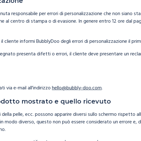
zzazione
ta responsabile per errori di personalizzazione che non siano stati
ordine al centro di stampa o di evasione. In genere entro 12 ore dal
l cliente informi BubblyDoo degli errori di personalizzazione il prim
segnato presenta difetti o errori, il cliente deve presentare un rec
ti via e-mail all'indirizzo
hello@bubbly-doo.com
.
rodotto mostrato e quello ricevuto
ori della pelle, ecc. possono apparire diversi sullo schermo rispetto a
ti in modo diverso, questo non può essere considerato un errore e,
mo.