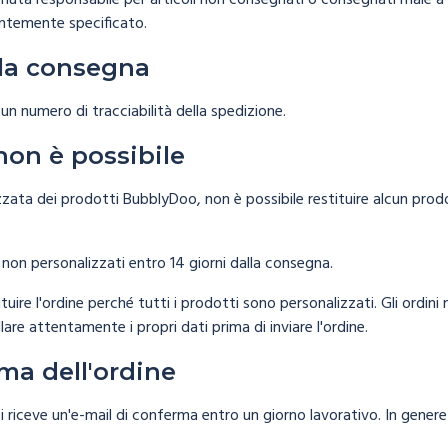
uta responsabile per articoli non consegnati o consegnati male a c
entemente specificato.
lla consegna
un numero di tracciabilità della spedizione.
non è possibile
zzata dei prodotti BubblyDoo, non è possibile restituire alcun pro
i non personalizzati entro 14 giorni dalla consegna.
tuire l'ordine perché tutti i prodotti sono personalizzati. Gli ordini
lare attentamente i propri dati prima di inviare l'ordine.
ma dell'ordine
si riceve un'e-mail di conferma entro un giorno lavorativo. In gener