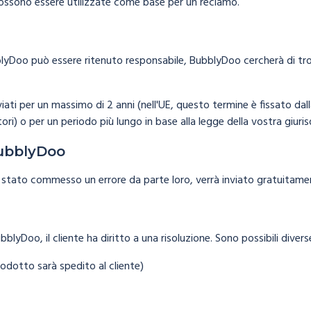
 possono essere utilizzate come base per un reclamo.
yDoo può essere ritenuto responsabile, BubblyDoo cercherà di trov
iati per un massimo di 2 anni (nell'UE, questo termine è fissato dall
ri) o per un periodo più lungo in base alla legge della vostra giuris
BubblyDoo
stato commesso un errore da parte loro, verrà inviato gratuitam
blyDoo, il cliente ha diritto a una risoluzione. Sono possibili diverse 
odotto sarà spedito al cliente)