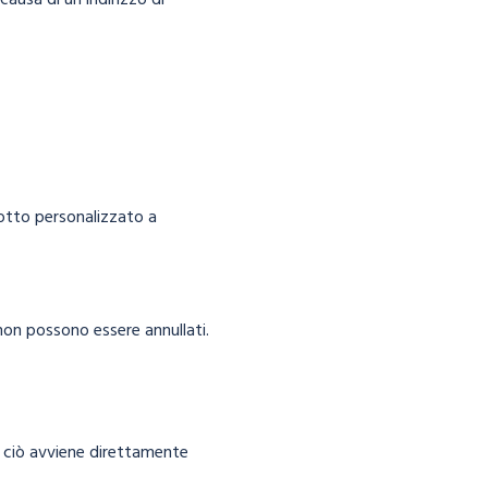
ausa di un indirizzo di
dotto personalizzato a
 non possono essere annullati.
e ciò avviene direttamente