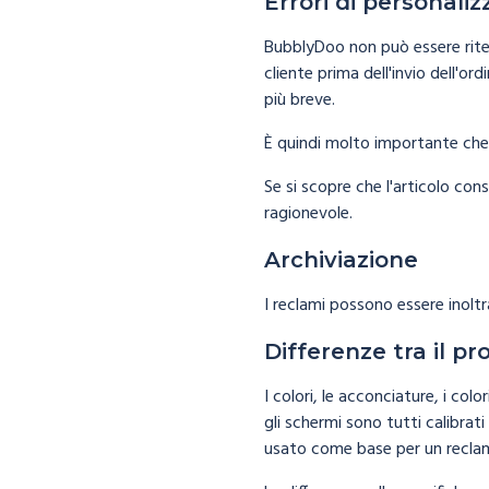
Errori di personali
BubblyDoo non può essere ritenu
cliente prima dell'invio dell'
più breve.
È quindi molto importante che i
Se si scopre che l'articolo con
ragionevole.
Archiviazione
I reclami possono essere inoltra
Differenze tra il p
I colori, le acconciature, i col
gli schermi sono tutti calibra
usato come base per un recla