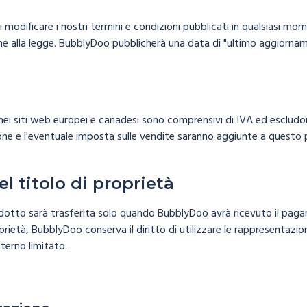
 di modificare i nostri termini e condizioni pubblicati in qualsiasi m
e alla legge. BubblyDoo pubblicherà una data di "ultimo aggiornam
 nei siti web europei e canadesi sono comprensivi di IVA ed escludon
ione e l'eventuale imposta sulle vendite saranno aggiunte a questo 
l titolo di proprietà
rodotto sarà trasferita solo quando BubblyDoo avrà ricevuto il pa
prietà, BubblyDoo conserva il diritto di utilizzare le rappresentazi
terno limitato.