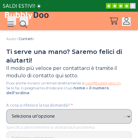
SALDI ESTIVI! ☀️
Aiuto
Contatti
Accedi
Ti serve una mano? Saremo felici di
Suggerimenti
Vedi tutti i prodotti
Registrati
aiutarti!
Il modo più veloce per contattarci è tramite il
Le avventure di Peppa e Mamma Pig
modulo di contatto qui sotto.
Puoi anche inviarci un'email direttamente a
ciao@bubblydoo.ch
.
Le avventure di Peppa e Nonna
Se lo fai, ti preghiamo d'indicare il tuo
nome
e
il numero
dell'ordine
.
A cosa si riferisce la tua domanda?
*
Il posto più bello del mondo
Specifica ulteriormente la domanda/il problema.
Barbie può essere tutto