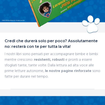
Credi che durerà solo per poco? Assolutamente
no: resterà con te per tutta la vita!
I nostri libri sono pensati per accompagnare bimbe e bimbi
mentre crescono:
resistenti, robusti
e pronti a essere
sfogliati tante, tante volte. Dalla lettura ad alta voce alle
prime letture autonome,
le nostre pagine rinforzate
sono
fatte per durare nel tempo.