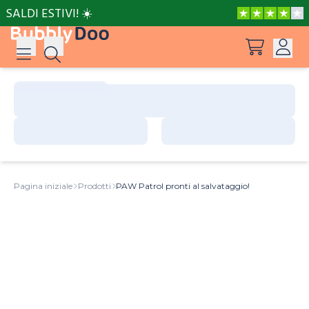
SALDI ESTIVI! ☀️
Accedi
Suggerimenti
Vedi tutti i prodotti
Registrati
Le avventure di Peppa e Mamma Pig
Pagina iniziale
Prodotti
PAW Patrol pronti al salvataggio!
Le avventure di Peppa e Nonna
Il posto più bello del mondo
Barbie può essere tutto