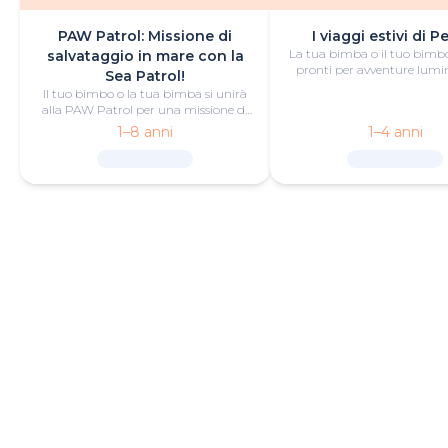
PAW Patrol: Missione di
I viaggi estivi di 
La tua bimba o il tuo bimb
salvataggio in mare con la
pronti per avventure lumi
Sea Patrol!
questo libro estivo persona
Il tuo bimbo o la tua bimba si unirà
alla PAW Patrol per una missione di
salvataggio in mare in questo libro
1–8 anni
1–4 anni
personalizzato che racconta di
un'emozionante avventura estiva.