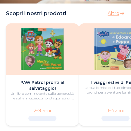
Scopri i nostri prodotti
Altro
PAW Patrol pronti al
I viaggi estivi di 
La tua bimba o il tuo bimb
salvataggio!
pronti per avventure lumi
Un libro commovente sulla generosità
questo libro estivo persona
e sull'amicizia, con protagonisti un
piccolo eroe o una piccola eroina e i
PAW Patrol.
2–8 anni
1–4 anni