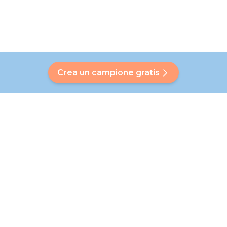
Crea un campione gratis
Hai una domanda?
Il nostro Bubbly ti aiuterà a trovare una risposta
personalizzata. Non hai trovato la tua risposta? Nessun
problema! In questa pagina, saremo lieti di indirizzarti al
nostro servizio clienti, che ti aiuterà ulteriormente.