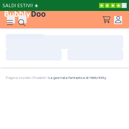
SALDI ESTIVI! ☀️
Accedi
Suggerimenti
Vedi tutti i prodotti
Registrati
Le avventure di Peppa e Mamma Pig
Pagina iniziale
Prodotti
La giornata fantastica di Hello Kitty
Le avventure di Peppa e Nonna
Il posto più bello del mondo
Barbie può essere tutto