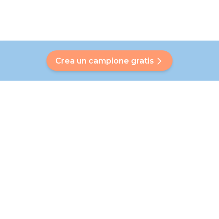
Crea un campione gratis
Hai una domanda?
Il nostro Bubbly ti aiuterà a trovare una risposta
personalizzata. Non hai trovato la tua risposta? Nessun
problema! In questa pagina, saremo lieti di indirizzarti al
nostro servizio clienti, che ti aiuterà ulteriormente.