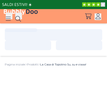
SALDI ESTIVI! ☀️
Accedi
Suggerimenti
Vedi tutti i prodotti
Registrati
Le avventure di Peppa e Mamma Pig
Pagina iniziale
Prodotti
La Casa di Topolino Su, su e viaaa!
Le avventure di Peppa e Nonna
Il posto più bello del mondo
Barbie può essere tutto