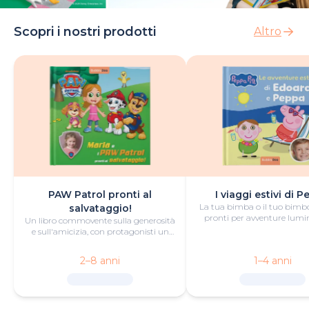
Scopri i nostri prodotti
Altro
PAW Patrol pronti al
I viaggi estivi di 
La tua bimba o il tuo bimb
salvataggio!
pronti per avventure lumi
Un libro commovente sulla generosità
questo libro estivo persona
e sull'amicizia, con protagonisti un
piccolo eroe o una piccola eroina e i
PAW Patrol.
2–8 anni
1–4 anni