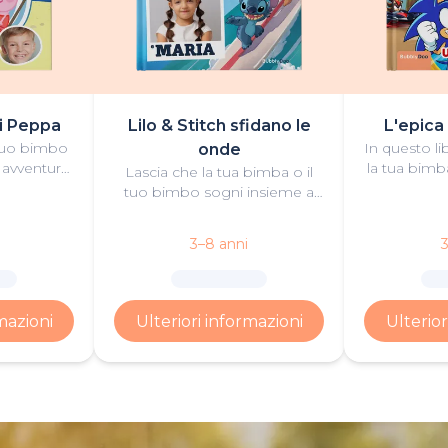
di Peppa
Lilo & Stitch sfidano le
L'epica
 tuo bimbo
In questo li
onde
 avventure
la tua bimb
Lascia che la tua bimba o il
sto libro
unirà al 
tuo bimbo sogni insieme a
izzato!
gara emo
Lilo e Stitch per scoprire il
alcuni de
vero significato di 'ohana' e
3–8 anni
3
ag
sfidare le onde in una
splendida avventura dove il
surf è protagonista.
mazioni
Ulteriori informazioni
Ulterior