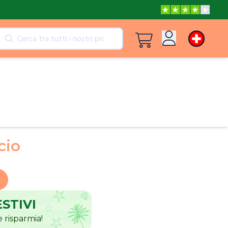
tti
Vedi tutti i prodotti
Accedi
Le avventure di Peppa e Mamma Pig
Registrati
Le avventure di Peppa e Nonna
cio
Il posto più bello del mondo
ESTIVI
 risparmia!