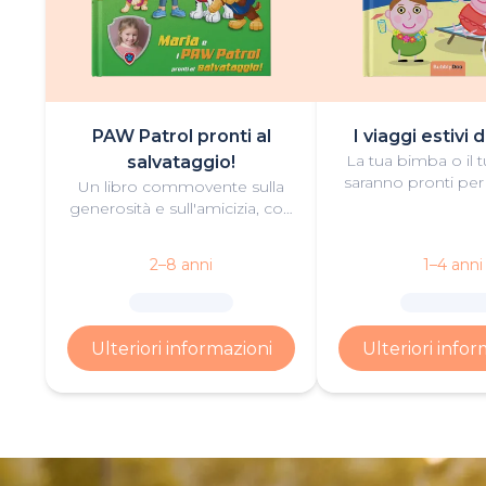
PAW Patrol pronti al
I viaggi estivi 
La tua bimba o il
salvataggio!
saranno pronti per
Un libro commovente sulla
luminose con que
generosità e sull'amicizia, con
estivo personal
protagonisti un piccolo eroe
o una piccola eroina e i PAW
2–8 anni
1–4 anni
Patrol.
Ulteriori informazioni
Ulteriori infor