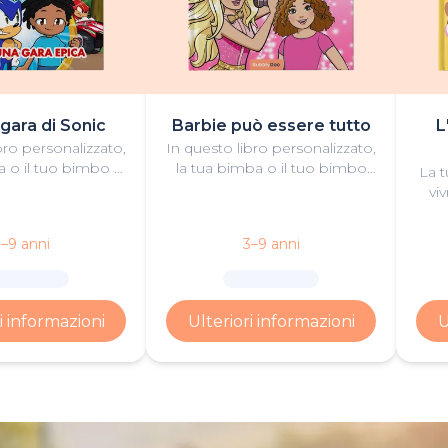
 gara di Sonic
Barbie può essere tutto
L
bro personalizzato,
In questo libro personalizzato,
a o il tuo bimbo si
la tua bimba o il tuo bimbo
La t
Team Sonic in una
scoprirà interessanti carriere
vi
zionante contro
insieme a Barbie "Malibu" e
co
i loro rivali più
Barbie "Brooklyn"!
que
–9 anni
3–9 anni
guerriti.
i informazioni
Ulteriori informazioni
U